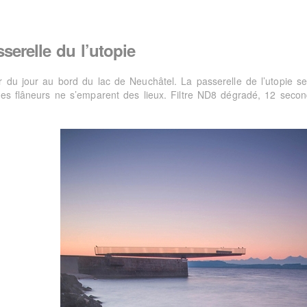
serelle du l’utopie
r du jour au bord du lac de Neuchâtel. La passerelle de l’utopie se
les flâneurs ne s’emparent des lieux. Filtre ND8 dégradé, 12 seco