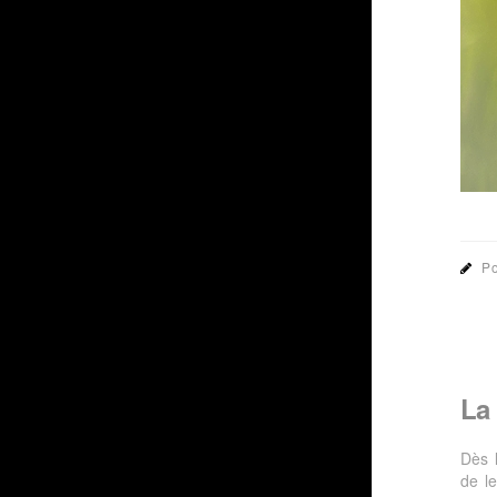
Po
La 
Dès 
de l