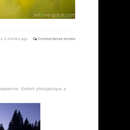
sur
rs, 3 months ago
Commentaires fermés
Fritillaire
pintade
rassienne. Endroit photogénique a