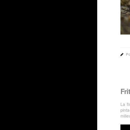
Po
Fri
La fi
pinta
mili