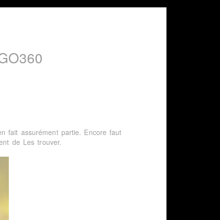
GO360
n fait assurément partie. Encore faut
ent de Les trouver.