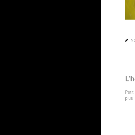
No
L’
Peti
plus