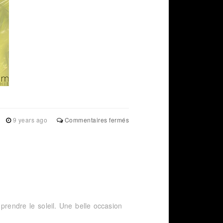
sur
9 years ago
Commentaires fermés
Émergence
prendre le soleil. Une belle occasion