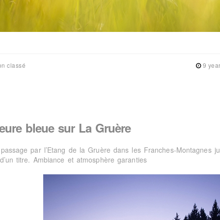
n classé
9 yea
heure bleue sur La Gruère
t passage par l’Etang de la Gruère dans les Franches-Montagnes ju
 d’un titre. Ambiance et atmosphère garanties