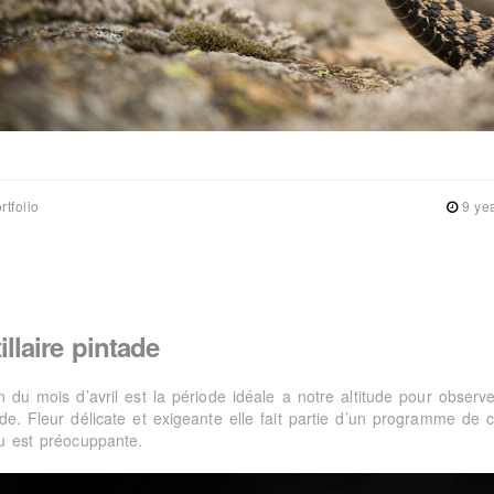
rtfolio
9 ye
tillaire pintade
n du mois d’avril est la période idéale a notre altitude pour observer
de. Fleur délicate et exigeante elle fait partie d’un programme de c
eu est préocuppante.