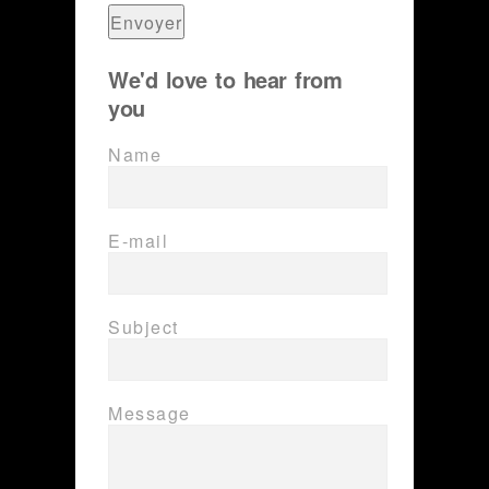
We'd love to hear from
you
Name
E-mail
Subject
Message