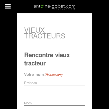
VIEUX
TRACTEURS
Rencontre vieux
tracteur
Votre nom
(Nécessaire)
Prénom
Nom