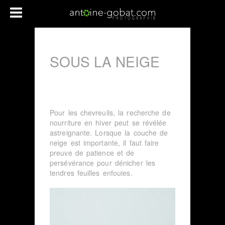
SOUS LA NEIGE
Pour les chevreuils, la recherche de
nourriture en hiver peut se révélée
astreignante. Lorsque la couche de
neige est importante, il faut faire
preuve de patience et de
persévérance pour dénicher les
tendres feuilles enfouies.