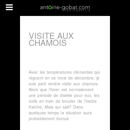
VISITE AUX
CHAMOIS
Avec les températures clémentes qui
règnent en ce mois de décembre, je
suis parti rendre visite aux chamois.
Alors que l’hiver est normalement
une période de disette pour eux, les
voilà en train de brouter de l’herbe
fraîche. Mais qui sait? Dans
quelques temps la situation aura
probablement évolué.